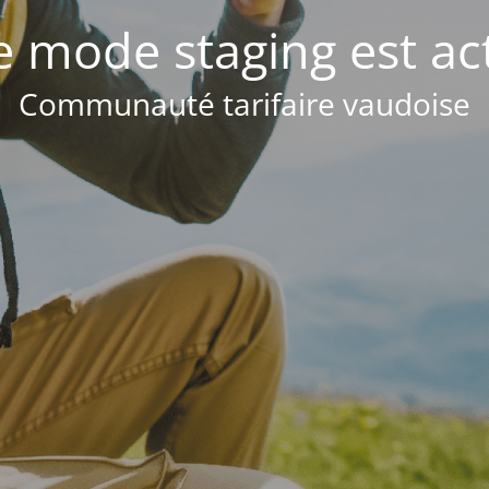
e mode staging est act
Communauté tarifaire vaudoise